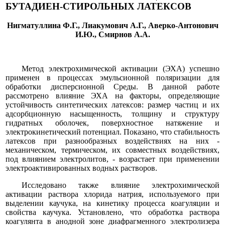
БУТАДИЕН-СТИРОЛЬНЫХ ЛАТЕКСОВ
Нигматуллина Ф.Г., Лиакумович А.Г., Аверко-Антонович
И.Ю., Смирнов А.А.
Метод электрохимической активации (ЭХА) успешно
применен в процессах эмульсионной поляризации для
обработки дисперсионной Среды. В данной работе
рассмотрено влияние ЭХА на факторы, определяющие
устойчивость синтетических латексов: размер частиц и их
адсорбционную насыщенность, толщину и структуру
гидратных оболочек, поверхностное натяжение и
электрокинетический потенциал. Показано, что стабильность
латексов при разнообразных воздействиях на них -
механическом, термическом, их совместных воздействиях,
под влиянием электролитов, - возрастает при применении
электроактивированных водных растворов.
Исследовано также влияние электрохимической
активации раствора хлорида натрия, используемого при
выделении каучука, на кинетику процесса коагуляции и
свойства каучука. Установлено, что обработка раствора
коагулянта в анодной зоне диафрагменного электролизера