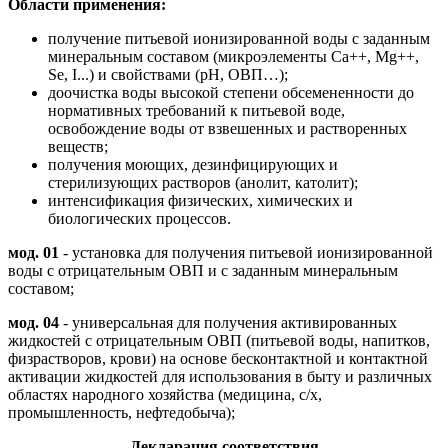
Области применения:
получение питьевой ионизированной воды с заданным
минеральным составом (микроэлементы Са++, Mg++,
Se, I...) и свойствами (рН, ОВП…);
доочистка воды высокой степени обсемененности до
нормативных требований к питьевой воде,
освобождение воды от взвешенных и растворенных
веществ;
получения моющих, дезинфицирующих и
стерилизующих растворов (анолит, католит);
интенсификация физических, химических и
биологических процессов.
мод. 01
- установка для получения питьевой ионизированной
воды с отрицательным ОВП и с заданным минеральным
составом;
мод. 04
- универсальная для получения активированных
жидкостей с отрицательным ОВП (питьевой воды, напитков,
физрастворов, крови) на основе бесконтактной и контактной
активации жидкостей для использования в быту и различных
областях народного хозяйства (медицина, с/х,
промышленность, нефтедобыча);
Декларация соответствия