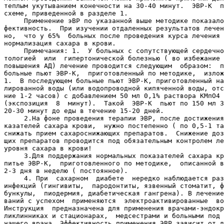
теплым укутыванием конечности на 30-40 минут.  ЭВР-К  п
схеме, приведенной в разделе 1.

     Применение эВР по указанной выше методике показало
фективность.  При изучении отдаленных результатов лечен
но,  что у 65%  больных после проведения курса лечения 
нормализация сахара в крови.

     Примечания: 1.  У больных с сопутствующей сердечно
тологией  или  гипертонической болезнью ( во избежание 
повышения АД) лечение проводится следующим  образом:  п
больные пьют ЭВР-К,  приготовленный по методике,  излож
1.  В последующем больные пьют ЭВР-К, приготовленный на
лированной воды (или водопроводной кипяченной воды, отс
ние 1-2 часов) с добавлением 50 мл 0,1% раствора КМпО4 
(экспозиция  8  минут).  Такой  ЭВР-К  пьют по 150 мл 3
20-30 минут до еды в течение 15-20 дней.

     2.На фоне проведения терапии ЭВР, после достижения
казателей сахара крови,  нужно постепенно ( по 0,5-1 та
снижать прием сахароснижающих препаратов.  Снижение доз
щих препаратов проводится под обязательным контролем ле
уровня сахара в крови!

     3.Для поддержания нормальных показателей сахара кр
питье ЭВР-К,  приготовленного по методике,  описанной в
2-3 дня в неделю ( постоянное).

     4. При  сахарном  диабете  нередко наблюдается раз
инфекций (гингивиты,  пародонтиты, язвенный стоматит, ф
бункулы,  пиодермия, диабетическая гангрена). В лечение
ваний с успехом  применяются  электроактивированные  во
Инструкция  предназначена для применения врачами-эндокр
ликлинниках и стационарах,  медсестрами и больными под 
чащего врача. Эффективность применения ЭВР зависит от д