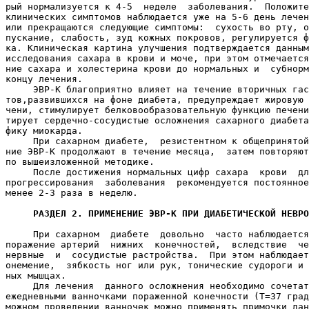
рый нормализуется к 4-5  неделе  заболевания.  Положите
клинических симптомов наблюдается уже на 5-6 день лечен
или прекращаются следующие симптомы:  сухость во рту, о
пускание, слабость, зуд кожных покровов, регулируется ф
ка. Клиническая картина улучшения подтверждается данным
исследования сахара в крови и моче, при этом отмечается
ние сахара и холестерина крови до нормальных и  субнорм
концу лечения.

     ЭВР-К благоприятно влияет на течение вторичных гас
тов,развившихся на фоне диабета, предупреждает жировую 
чени, стимулирует белковообразовательную функцию печени
тирует сердечно-сосудистые осложнения сахарного диабета
фику миокарда.

     При сахарном диабете,  резистентном к общепринятой
ние ЭВР-К продолжают в течение месяца,  затем повторяют
по вышеизложенной методике.

     После достижения нормальных цифр сахара  крови  дл
прогрессирования  заболевания  рекомендуется постоянное
менее 2-3 раза в неделю.

РАЗДЕЛ 2. ПРИМЕНЕНИЕ ЭВР-К ПРИ ДИАБЕТИЧЕСКОЙ НЕВРО
     При сахарном  диабете  довольно  часто наблюдается
поражение артерий  нижних  конечностей,  вследствие  че
нервные  и  сосудистые растройства.  При этом наблюдает
онемение,  зябкость ног или рук, тонические судороги и 
ных мышцах.

     Для лечения  данного осложнения необходимо сочетат
ежедневными ванночками пораженной конечности (Т=37 град
можном проведении ванночек можно применять примочки дан