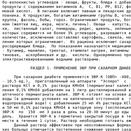
бо-волокнистых углеводов - овощи, фрукты, блюда с добав
продукты с содержанием витаминов А,  С, В1, РР, В12, фо
мовой кислот.  В питание включают пивные и пекарские др
повника. К продуктам, богатым витаминами группы В, отно
круппа, фасоль, бобы, горох. Ограничивают продукты, бог
ном (желтки яиц, икра, мозги, печень). Овощи - капуста,
ки,  лиственный салат, помидоры, редис, щавель, зеленые
которых содержится не более 3% углеводов, разрешаются в
количестве, исключение составляют картофель, свекла, мо
ление которых ограничивают.  Из рациона исключают сахар
росодержащие блюда.  По показаниям назначается медикаме
- бутамид, манилин, трентал, этамилат натрия, витамины 
тиновая,  аскорбиновая и др.  кислоты. Одновременно про
электроактивированными водными растворами.

            РАЗДЕЛ 1. ПРИМЕНЕНИЕ ЭВР ПРИ САХАРНОМ ДИАБЕ
     При сахарном диабете применяется ЭВР-К (ОВП= -400,
- 10,5 ед.),  приготовленный на аппарате  "Эсперо"  с  
раствора КСl и 0,1%  раствора КМпО4 (перманганат калия)
ления 0,1% КМпО4 добавляем на 1 литр дистиллированной в
аптечного перманганата калия. ЭВР-К готовят на основе д
воды (в домашних условиях на кипяченной отстоянной в  т
водопроводной воде) с добавлением 25 мл 4% раствора КСl
и 50 мл 0,1% раствора КМпО4 в катодную зону (экспозиция
ЭВР-К  по  150  мл 3 раза в день за 20-30 минут до еды 
дель.  Хранится ЭВР-К в герметично закрытой посуде в те
месте в течение 1 суток. Раствор необходимо готовить еж
     Данный раствор эффективен при неосложненных формах
ких больных отмечается постепенное снижение уровня саха