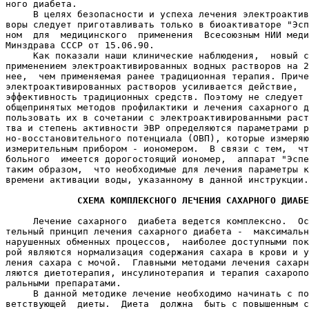
ного диабета.

     В целях безопасности и успеха лечения электроактив
воры следует приготавливать только в биоактиваторе "Эсп
ном  для  медицинского  применения  Всесоюзным НИИ меди
Минздрава СССР от 15.06.90.

     Как показали наши клинические наблюдения,  новый с
применением электроактивированных водных растворов на 2
нее,  чем применяемая ранее традиционная терапия. Приче
электроактивированных растворов усиливается действие,  
эффективность традиционных средств. Поэтому не следует 
общепринятых методов профилактики и лечения сахарного д
пользовать их в сочетании с электроактивированными раст
тва и степень активности ЭВР определяются параметрами р
но-восстановительного потенциала (ОВП), которые измеряю
измерительным прибором - иономером.  В связи с тем,  чт
больного  имеется дорогостоящий иономер,  аппарат "Эспе
таким образом,  что необходимые для лечения параметры к
времени активации воды, указанному в данной инструкции.

СХЕМА КОМПЛЕКСНОГО ЛЕЧЕНИЯ САХАРНОГО ДИАБЕ
     Лечение сахарного  диабета ведется комплексно.  Ос
тельный принцип лечения сахарного диабета -  максимальн
нарушенных обменных процессов,  наиболее доступными пок
рой являются нормализация содержания сахара в крови и у
ления сахара с мочой.  Главными методами лечения сахарн
ляются диетотерапия, инсулинотерапия и терапия сахаропо
ральными препаратами.

     В данной методике лечение необходимо начинать с по
ветствующей  диеты.  Диета  должна  быть с повышенным с