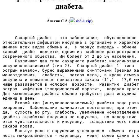
диабета.
Алехин С.А.
(
sb3-1.zip
)
     Сахарный диабет - это заболевание,  обусловленное 
относительным дефицитом инсулина в организме и характер
шением всех видов обмена и,  в первую очередь - обмена 
харный  диабет является одним из наиболее распространен
современного общества. Им болеет от 2 до 5% населения.

     Различают два типа сахарного диабета: инсулинозави
инсулинонезависимый (тип 2).  Сахарный диабет 1  типа  
острым началом, бурно выраженными симптомами (резкая жа
мочеотделения,  слабость,  потеря веса), в крови отмеча
инсулина и повышенные показатели сахара (11,1 - 17,0 мм
чаще развивается в молодом  возрасте.  Развитию  диабет
острая  инфекция (эпидемический паротит,  коревая красн
Для компенсации диабета обычно требуются дозы инсулина 
единиц в день.

     Второй тип (инсулинонезависимый) диабета чаще разв
ожирения.  Заболевание начинается постепенно, при этом 
да,  сухость во рту, слабость, увеличение мочеотделения
диабета выработка инсулина не нарушена,  но вследствие 
ется чувствительность к инсулину,  вследствие чего повы
сахара крови.

     Большую роль в нарушении углеводного  обмена  игра
ность микроэлементов - марганца,  меди, солей калия и к