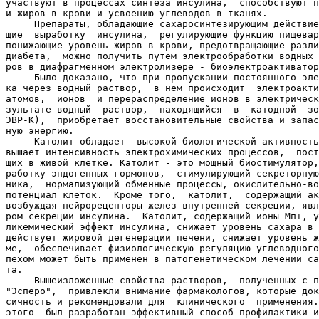
участвуют в процессах синтеза инсулина,  способствуют п
и жиров в крови и усвоению углеводов в тканях.

     Препараты, обладающие сахаросинтезирующим действие
щие  выработку  инсулина,  регулирующие функцию пищевар
понижающие уровень жиров в крови, предотвращающие разли
диабета,  можно получить путем электрообработки водных 
ров в диафрагменном электролизере - биоэлектроактиватор
     Было доказано, что при пропускании постоянного эле
ка через водный раствор,  в нем происходит  электроакти
атомов,  ионов  и перераспределение ионов в электрическ
зультате водный  раствор,  находящийся  в  катодной  зо
ЭВР-К),  приобретает восстановительные свойства и запас
ную энергию.

     Католит обладает  высокой биологической активность
вышает интенсивность электрохимических процессов,  пост
щих в живой клетке. Католит - это мощный биостимулятор,
работку эндогенных гормонов,  стимулирующий секреторную
ника,  нормализующий обменные процессы, окислительно-во
потенциал клеток.  Кроме того,  католит,  содержащий ак
возбуждая нейрорецепторы желез внутренней секреции, явл
ром секреции инсулина.  Католит, содержащий ионы Мп+, у
ликемический эффект инсулина, снижает уровень сахара в 
действует жировой дегенерации печени, снижает уровень ж
ме,  обеспечивает физиологическую регуляцию углеводного
пехом может быть применен в патогенетическом лечении са
та.

     Вышеизложенные свойства растворов,  полученных с п
"Эсперо",  привлекли внимание фармакологов, которые док
сичность и рекомендовали для  клинического  применения.
этого  был разработан эффективный способ профилактики и