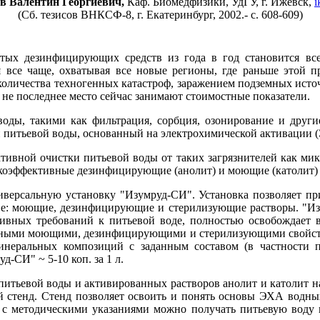
 Валентин Георгиевич,
Каф. Биомедфизики, УдГУ, г. Ижевск,
i
(Сб. тезисов ВНКСФ-8, г. Екатеринбург, 2002.- с. 608-609)
х дезинфицирующих средств из года в год становится все
я все чаще, охватывая все новые регионы, где раньше этой 
оличества техногенных катастроф, заражением подземных исто
 не последнее место сейчас занимают стоимостные показатели.
ы, такими как фильтрация, сорбция, озонирование и другие
 питьевой воды, основанный на электрохимической активации 
вной очистки питьевой воды от таких загрязнителей как мик
окоэффективные дезинфицирующие (анолит) и моющие (католит)
сальную установку "Изумруд-СИ". Установка позволяет при
ове: моющие, дезинфицирующие и стерилизующие растворы. "И
тивных требований к питьевой воде, полностью освобождает 
енными моющими, дезинфицирующими и стерилизующими свойства
инеральных композиций с заданным составом (в частности п
-СИ" ~ 5-10 коп. за 1 л.
тьевой воды и активированных растворов анолит и католит на
й стенд. Стенд позволяет освоить и понять основы ЭХА водных
 с методическими указаниями можно получать питьевую воду 