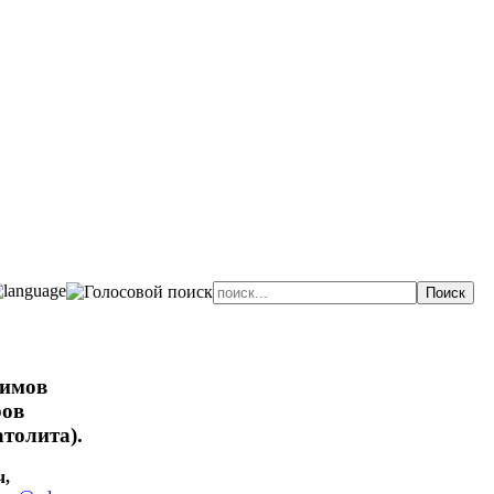
жимов
ров
толита).
ч,