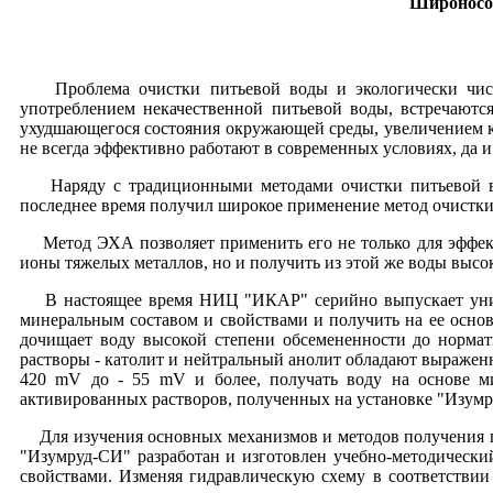
Широносов
Проблема очистки питьевой воды и экологически чисты
употреблением некачественной питьевой воды, встречаютс
ухудшающегося состояния окружающей среды, увеличением к
не всегда эффективно работают в современных условиях, да и
Наряду с традиционными методами очистки питьевой вод
последнее время получил широкое применение метод очистки
Метод ЭХА позволяет применить его не только для эффекти
ионы тяжелых металлов, но и получить из этой же воды выс
В настоящее время НИЦ "ИКАР" серийно выпускает универ
минеральным составом и свойствами и получить на ее осн
дочищает воду высокой степени обсемененности до норма
растворы - католит и нейтральный анолит обладают выраж
420 mV до - 55 mV и более, получать воду на основе м
активированных растворов, полученных на установке "Изумруд
Для изучения основных механизмов и методов получения пи
"Изумруд-СИ" разработан и изготовлен учебно-методически
свойствами. Изменяя гидравлическую схему в соответствии