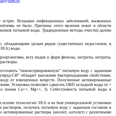
kar@udm.ru
 острее. Вспышки инфекционных заболеваний, вызванных
проблемы не было. Причины этого явления лежат в области
чников питьевой воды. Традиционные методы очистки далеко
, обладающими целым рядом существенных недостатков, в
(ЭХА) воды.
роорганизмы, всех видов и форм фенолы, нитриты, нитраты,
 растворы.
готовить "неконсервированную" питьевую воду с заданным
зумруд-СИ" обладает высокими бактерицидными свойствами,
вводу от взвешенных веществ. Полученные активированные
ми. Установка позволяет сдвигать ОВП исходной воды от +
о ионам Ca++, Mg++, J). Себестоимость питьевой воды и
 основе технологии ЭХА и на базе универсальной установки
 растворов, получать питьевую воду с заданным составом и
и активированные растворы (анолит, католит) с различными